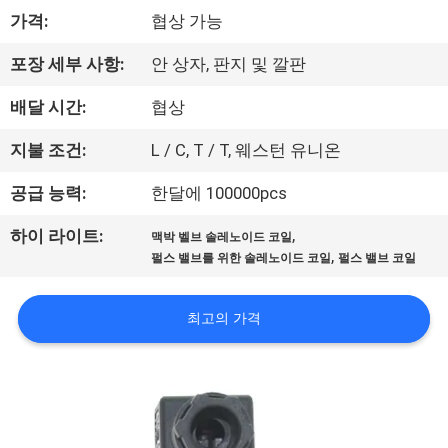
한
가격:
협상 가능
것
포장 세부 사항:
안 상자, 판지 및 깔판
공
배달 시간:
협상
장
지불 조건:
L / C, T / T, 웨스턴 유니온
투
공급 능력:
한달에 100000pcs
어
,
하이 라이트:
맥박 벨브 솔레노이드 코일
,
펄스 밸브를 위한 솔레노이드 코일
펄스 밸브 코일
품
최고의 가격
질
관
리