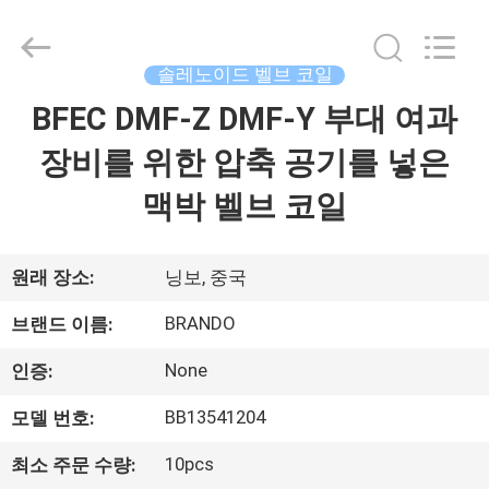
supplier.
Copyright
©
2016
솔레노이드 벨브 코일
-
2026
Ningbo
BFEC DMF-Z DMF-Y 부대 여과
집
Brando
Hardware
Co.,
장비를 위한 압축 공기를 넣은
Ltd.
All
제
Rights
맥박 벨브 코일
Reserved.
품
원래 장소:
닝보, 중국
우
BRANDO
브랜드 이름:
리
None
인증:
에
BB13541204
모델 번호:
관
10pcs
최소 주문 수량: