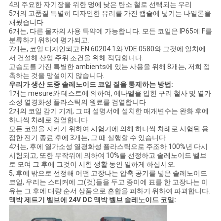
4의 주요한 자기장을 위한 멍에 낮은 탄소 철로 선택되는 우리
5개의 고품질 특별히 디자인한 유리를 가진 캡슐에 넣기는 나일론을
채웠습니다
6개는, 다른 물자의 사용 특약에 가능합니다. 모든 코일은 IP65에 F를
분류하기 위하여 평가되고.
7개는, 코일 디자인되고 EN 60204.1와 VDE 0580와 그것에 일치에
서 건설해 산업 주위 조건을 위해 적당합니다.
고습도를 가진 특별한 ambients에 있는 사용을 위해 8개는, 저희 접
촉하는 것을 망설이지 않습니다.
우리가 생산 도중 솔레노이드 코일 질을 통제하는 방법:
1개는 mesure와 테스트에 의하여, 에나멜을 입힌 구리 철사 및 열가
소성 열경화성 플라스틱의 원료를 검열합니다
2개의 코일 감기 기계, 그 때 설명서에 설치한 매개변수는 완화 후에
하나씩 차례로 검열합니다
모든 코일을 지키기 위하여 시험기에 의해 하나씩 차례로 시험된 용
접한 전기 종료 후에 3개는, 그 때 실행할 수 있습니다
4개는, 후에 열가소성 열경화성 플라스틱으로 주조하 100%년 다시
시험되고, 또한 무작위에 의하여 10%를 선정하고 솔레노이드 벨브
로 모여 그 후에 그것이 시험 생활 동안 일하게 하십시오.
5, 후에 밖으로 선정해 어떤 고장나는 압축 공기를 넣은 솔레노이드
코일, 우리는 스티커에 그(것)들을 두고 종이에 표를 한 고장나는 이
유는 그 후에 대량 순서 상품으로 혼합을 피하기 위하여 파괴합니다.
맥박 제트기 벨브에 24V DC 맥박 벨브 솔레노이드 코일: