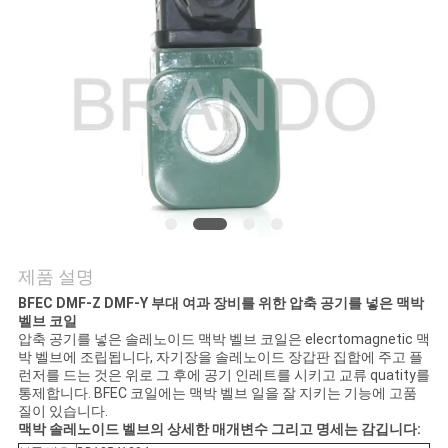
저
희
와
연
락
인
제품 설명
용
BFEC DMF-Z DMF-Y 부대 여과 장비를 위한 압축 공기를 넣은 맥박
벨브 코일
압축 공기를 넣은 솔레노이드 맥박 벨브 코일은 elecrtomagnetic 맥
을
박 벨브에 조립됩니다, 자기장을 솔레노이드 장갑판 집합에 주고 플
런저를 드는 것은 위로 그 후에 공기 인레트를 시키고 교류 quatity를
요
통제합니다. BFEC 코일에는 맥박 벨브 일을 잘 지키는 기능에 고품
질이 있습니다.
청
맥박 솔레노이드 벨브의 상세한 매개변수 그리고 명세는 감깁니다: