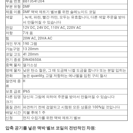
부품 번호.
BB13541204
하
부분 유형
DMF
제품 이름
DMF 맥박 제트기 벨브를 위한 솔레노이드 코일
십
색깔
, 녹색, 파란, 빨간 까만, 모두는 유효합니다, 다른 색깔 주문을 받아
서 만들어질 수 있습니다
전압
12V DC, 24V DC, 110V AC, 220V AC
시
저항
7개 옴
힘
20W AC, 20VA AC
오
개인 무게
190 그램
가늠구멍
13.20mm
코일 고도
41.20mm
전기 종료
DIN43650A
COMPANY
중핵 물자
열가소성
NEWS
멍에 물자
낮은 탄소 철은, 그 때 도금해 니켈 도금을 합니다 또는 분말 입히는
완화
높은 quanlity, 고열 저항하는 에나멜을 입힌 구리 철사
절연제 종
H
류
사
보호 급료
IP65
다른 임명
당신의 그림에 의하여 주문을 받아서 만들어질 수 있습니다
이
크기
품질 관리
파견하기 전에 검열되고 시험된 모든 상품은 100%일 것입니다
배달 시간
지불 후에 1 주
트
신청
먼지 수집가를 위한 맥박 제트기 벨브
맵
압축 공기를 넣은 맥박 벨브 코일의 전반적인 차원: