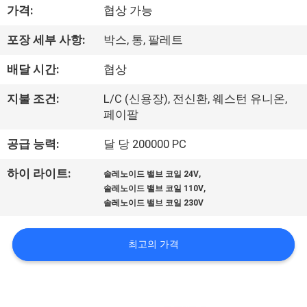
한
가격:
협상 가능
것
포장 세부 사항:
박스, 통, 팔레트
배달 시간:
협상
공
장
지불 조건:
L/C (신용장), 전신환, 웨스턴 유니온,
페이팔
투
공급 능력:
달 당 200000 PC
어
,
하이 라이트:
솔레노이드 밸브 코일 24V
,
솔레노이드 밸브 코일 110V
품
솔레노이드 밸브 코일 230V
질
최고의 가격
관
리