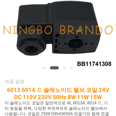
저
희
와
연
락
인
용
제품 설명
을
6013 6014 Ｃ 솔레노이드 밸브 코일 24V
DC 110V 230V 50Hz 8W 11W 15W
요
이 솔레노이드 코일은 일반적으로 예, 6013A, 6014 Ｃ, 기
타 등등을 위해, 다양한 부르케르트 솔레노이드 밸브에서
청
사용됩니다. 코일은 2508 DIN43650A 연결기와 함께 연결