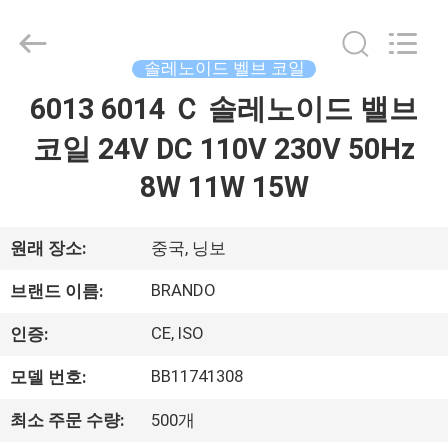
supplier.
Copyright
©
2016
솔레노이드 벨브 코일
-
2026
Ningbo
6013 6014 Ｃ 솔레노이드 밸브
집
Brando
Hardware
Co.,
코일 24V DC 110V 230V 50Hz
Ltd.
All
제
Rights
8W 11W 15W
Reserved.
품
원래 장소:
중국, 닝보
우
BRANDO
브랜드 이름:
리
CE, ISO
인증:
에
BB11741308
모델 번호:
관
최소 주문 수량:
500개