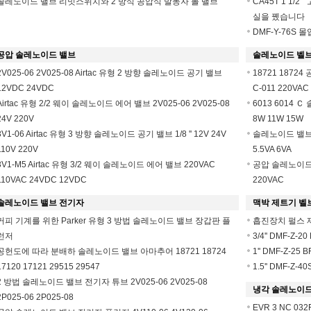
솔레노이드 밸브 리밋스위치와 2 방식 공압식 발동자 볼 밸브
CA45T 1 1/
실을 뀄습니다
DMF-Y-76S 
공압 솔레노이드 밸브
솔레노이드 벨브
2V025-06 2V025-08 Airtac 유형 2 방향 솔레노이드 공기 밸브
18721 187
12VDC 24VDC
C-011 220VAC
Airtac 유형 2/2 웨이 솔레노이드 에어 밸브 2V025-06 2V025-08
6013 6014 Ｃ
24V 220V
8W 11W 15W
3V1-06 Airtac 유형 3 방향 솔레노이드 공기 밸브 1/8 '' 12V 24V
솔레노이드 밸브 코일
110V 220V
5.5VA 6VA
3V1-M5 Airtac 유형 3/2 웨이 솔레노이드 에어 밸브 220VAC
공압 솔레노이드 밸
110VAC 24VDC 12VDC
220VAC
솔레노이드 밸브 전기자
맥박 제트기 벨
커피 기계를 위한 Parker 유형 3 방법 솔레노이드 밸브 장갑판 플
흡진장치 펄스 
런저
3/4'' DMF-Z
공헌도에 따라 분배하 솔레노이드 밸브 아마추어 18721 18724
1'' DMF-Z-
17120 17121 29515 29547
1.5'' DMF-
2 방법 솔레노이드 밸브 전기자 튜브 2V025-06 2V025-08
냉각 솔레노이드
2P025-06 2P025-08
EVR 3 NC 03