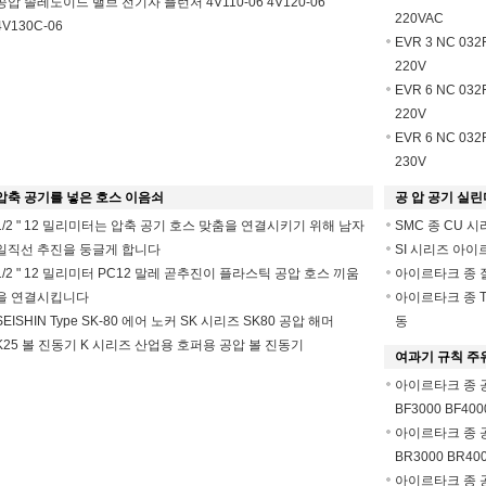
공압 솔레노이드 밸브 전기자 플런저 4V110-06 4V120-06
220VAC
4V130C-06
EVR 3 NC 03
220V
EVR 6 NC 03
220V
EVR 6 NC 03
230V
압축 공기를 넣은 호스 이음쇠
공 압 공기 실린
1/2 " 12 밀리미터는 압축 공기 호스 맞춤을 연결시키기 위해 남자
SMC 종 CU 
일직선 추진을 둥글게 합니다
SI 시리즈 아이
1/2 " 12 밀리미터 PC12 말레 곧추진이 플라스틱 공압 호스 끼움
아이르타크 종 
을 연결시킵니다
아이르타크 종 T
SEISHIN Type SK-80 에어 노커 SK 시리즈 SK80 공압 해머
동
K25 볼 진동기 K 시리즈 산업용 호퍼용 공압 볼 진동기
여과기 규칙 주
아이르타크 종 공기
BF3000 BF400
아이르타크 종 공기
BR3000 BR40
아이르타크 종 공기