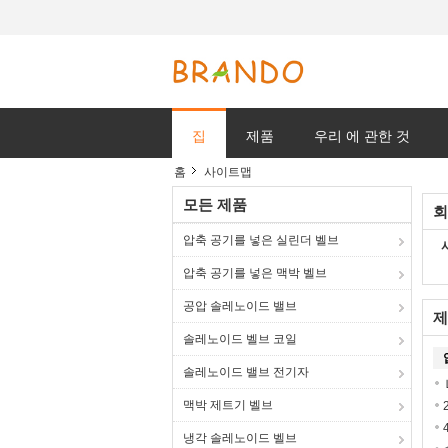
집
제품
우리 에 관한 것
홈
사이트맵
모든 제품
회
압축 공기를 넣은 실린더 벨브
압축 공기를 넣은 맥박 벨브
공압 솔레노이드 밸브
제
솔레노이드 벨브 코일
솔레노이드 밸브 전기자
맥박 제트기 벨브
냉각 솔레노이드 벨브