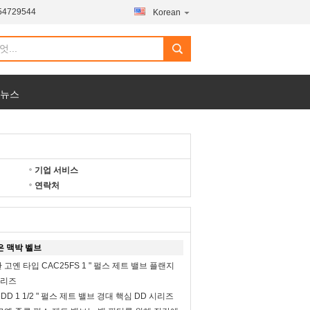
54729544
Korean
 뉴스
기업 서비스
연락처
은 맥박 벨브
고옌 타입 CAC25FS 1 " 펄스 제트 밸브 플랜지
시리즈
DD 1 1/2 " 펄스 제트 밸브 경대 핵심 DD 시리즈