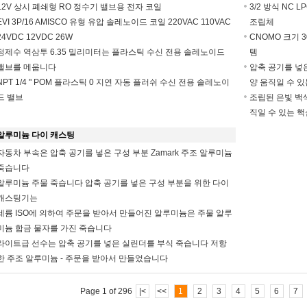
12V 상시 폐쇄형 RO 정수기 밸브용 전자 코일
3/2 방식 NC
EVI 3P/16 AMISCO 유형 유압 솔레노이드 코일 220VAC 110VAC
조립체
24VDC 12VDC 26W
CNOMO 크기 
정제수 역삼투 6.35 밀리미터는 플라스틱 수신 전용 솔레노이드
템
밸브를 메웁니다
압축 공기를 넣
NPT 1/4 " POM 플라스틱 0 지연 자동 플러쉬 수신 전용 솔레노이
양 움직일 수 있
드 밸브
조립된 은빛 백색
직일 수 있는 핵
알루미늄 다이 캐스팅
자동차 부속은 압축 공기를 넣은 구성 부분 Zamark 주조 알루미늄
죽습니다
알루미늄 주물 죽습니다 압축 공기를 넣은 구성 부분을 위한 다이
캐스팅기는
세륨 ISO에 의하여 주문을 받아서 만들어진 알루미늄은 주물 알루
미늄 합금 물자를 가진 죽습니다
라이트급 선수는 압축 공기를 넣은 실린더를 부식 죽습니다 저항
한 주조 알루미늄 - 주문을 받아서 만들었습니다
Page 1 of 296
|<
<<
1
2
3
4
5
6
7