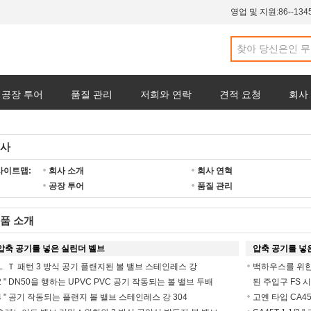
영업 및 지원:
86--134
공장 투어
품질 관리
저희와 연락
견적 요청
회사
사
사이트맵:
회사 소개
회사 연혁
공장 투어
품질 관리
품 소개
압축 공기를 넣은 실린더 벨브
압축 공기를 넣
Ｌ Ｔ 패턴 3 방식 공기 플랜지된 볼 밸브 스테인레스 강
백하우스를 위한 
2 " DN50을 행하는 UPVC PVC 공기 작동되는 볼 밸브 두배
된 주입구 FS 
4 " 공기 작동되는 플랜지 볼 밸브 스테인레스 강 304
고옌 타입 CA45