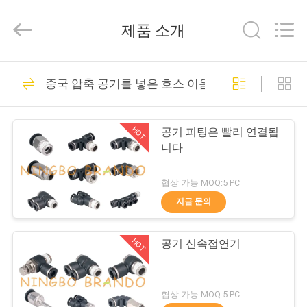
supplier.
Copyright
©
제품 소개
2016
-
2026
Ningbo
집
228
Brando
Hardware
중국 압축 공기를 넣은 호스 이음쇠
Co.,
압축 공기를 넣은 실
Ltd.
All
제
Rights
린더 벨브
Reserved.
HOT
공기 피팅은 빨리 연결됩
품
니다
협상 가능 MOQ:5 PC
우
지금 문의
43
리
압축 공기를 넣은 맥
HOT
공기 신속접연기
에
박 벨브
관
협상 가능 MOQ:5 PC