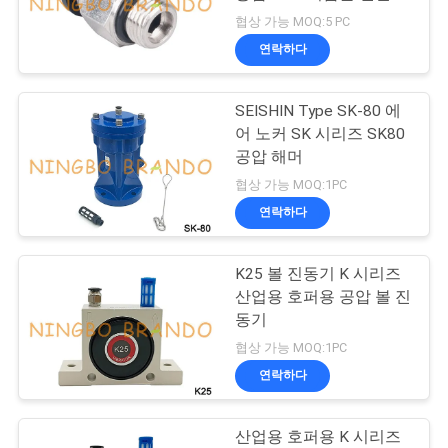
킵니다
협상 가능 MOQ:5 PC
저
연락하다
495
희
솔레노이드 밸브 전
SEISHIN Type SK-80 에
와
어 노커 SK 시리즈 SK80
기자
연
공압 해머
협상 가능 MOQ:1PC
락
연락하다
인
K25 볼 진동기 K 시리즈
1184
산업용 호퍼용 공압 볼 진
용
동기
맥박 제트기 벨브
을
협상 가능 MOQ:1PC
연락하다
요
청
산업용 호퍼용 K 시리즈