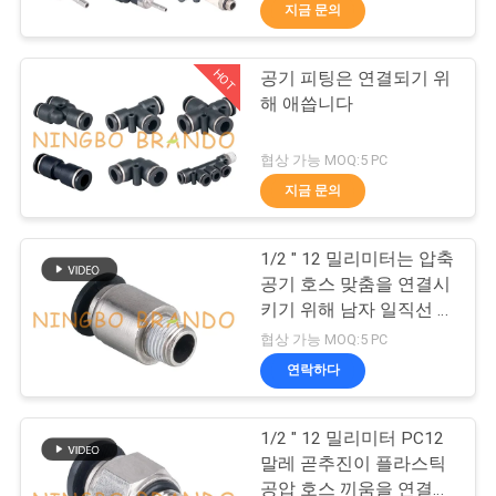
한
지금 문의
것
HOT
공기 피팅은 연결되기 위
617
해 애씁니다
공
공압 솔레노이드 밸
장
협상 가능 MOQ:5 PC
브
지금 문의
투
어
1/2 " 12 밀리미터는 압축
공기 호스 맞춤을 연결시
키기 위해 남자 일직선 추
품
1071
진을 둥글게 합니다
협상 가능 MOQ:5 PC
솔레노이드 벨브 코
질
연락하다
관
일
1/2 " 12 밀리미터 PC12
리
말레 곧추진이 플라스틱
공압 호스 끼움을 연결시