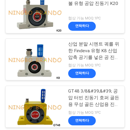
볼 유형 공압 진동기 K20
하
485
십
협상 가능 MOQ:1PC
냉각 솔레노이드 벨
연락하다
시
브
오
산업 분말 시멘트 궤를 위
한 Findeva 유형 K8 산업
압축 공기를 넣은 공 진동
COMPANY
기
협상 가능 MOQ:1PC
NEWS
연락하다
312
압축 공기를 넣은 호
사
GT48 3/8&#39;&#39; 공
압 터빈 진동기 호퍼 골든
스 이음쇠
이
용 무성 골든 산업용 진동
기
트
협상 가능 MOQ:1PC
연락하다
맵