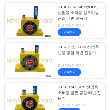
GT36 G 3/8&#39;&#39;
233
개
산업용 호퍼용 알루미늄
공압 터빈 진동기
공 압 공기 실린더
인
협상 가능 MOQ:1PC
정
연락하다
보
GT 시리즈 GT20 산업용
보
빈용 공압 터빈 진동기
호
109
협상 가능 MOQ:1PC
정
연락하다
여과기 규칙 주유기
책
GT16 1/4 BSPP 산업용
호퍼용 골든 공압 터빈 진
동기
협상 가능 MOQ:1PC