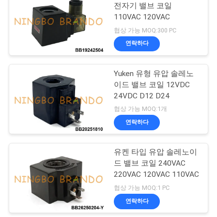
전자기 밸브 코일
하
110VAC 120VAC
485
십
협상 가능 MOQ:300 PC
냉각 솔레노이드 벨
연락하다
시
브
오
Yuken 유형 유압 솔레노
이드 밸브 코일 12VDC
24VDC D12 D24
COMPANY
협상 가능 MOQ:1개
NEWS
연락하다
312
압축 공기를 넣은 호
사
유켄 타입 유압 솔레노이
드 밸브 코일 240VAC
스 이음쇠
이
220VAC 120VAC 110VAC
트
협상 가능 MOQ:1 PC
연락하다
맵