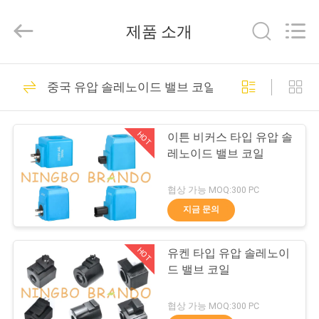
supplier.
Copyright
©
제품 소개
2016
-
2026
Ningbo
집
228
Brando
Hardware
중국 유압 솔레노이드 밸브 코일
Co.,
압축 공기를 넣은 실
Ltd.
All
제
Rights
린더 벨브
Reserved.
HOT
이튼 비커스 타입 유압 솔
품
레노이드 밸브 코일
협상 가능 MOQ:300 PC
우
지금 문의
43
리
압축 공기를 넣은 맥
HOT
유켄 타입 유압 솔레노이
에
드 밸브 코일
박 벨브
관
협상 가능 MOQ:300 PC