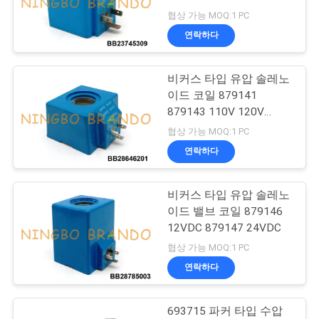
220VAC
협상 가능 MOQ:1 PC
저
연락하다
495
희
솔레노이드 밸브 전
비커스 타입 유압 솔레노
와
이드 코일 879141
기자
연
879143 110V 120V
220V 240V
협상 가능 MOQ:1 PC
락
연락하다
인
비커스 타입 유압 솔레노
1184
이드 밸브 코일 879146
용
12VDC 879147 24VDC
맥박 제트기 벨브
을
협상 가능 MOQ:1 PC
연락하다
요
청
693715 파커 타입 수압