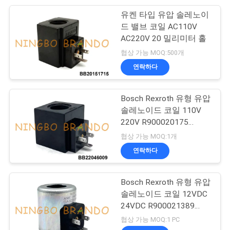
유켄 타입 유압 솔레노이
233
개
드 밸브 코일 AC110V
AC220V 20 밀리미터 홀
공 압 공기 실린더
인
협상 가능 MOQ:500개
정
연락하다
보
Bosch Rexroth 유형 유압
보
솔레노이드 코일 110V
220V R900020175
호
109
R900071030
협상 가능 MOQ:1개
정
연락하다
여과기 규칙 주유기
책
Bosch Rexroth 유형 유압
솔레노이드 코일 12VDC
24VDC R900021389
R901370939
협상 가능 MOQ:1 PC