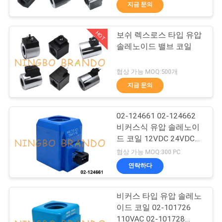
한
지금 문의
것
HOT
보쉬 렉스로스 타입 유압
617
솔레노이드 밸브 코일
공
공압 솔레노이드 밸
장
협상 가능 MOQ:500개
브
지금 문의
투
어
02-124661 02-124662
비커스식 유압 솔레노이
드 코일 12VDC 24VDC
품
1071
30W
협상 가능 MOQ:300 PC
솔레노이드 벨브 코
질
연락하다
관
일
비커스 타입 유압 솔레노
리
이드 코일 02-101726
110VAC 02-101728