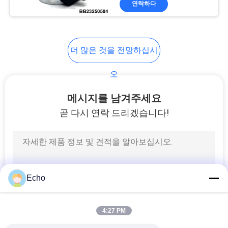
연락하다
149
유압 솔레노이드 밸
브 코일
더 많은 것을 전망하십시
오
메시지를 남겨주세요
곧 다시 연락 드리겠습니다!
99
솔레노이드 코일 연
결관
Echo
4:27 PM
821