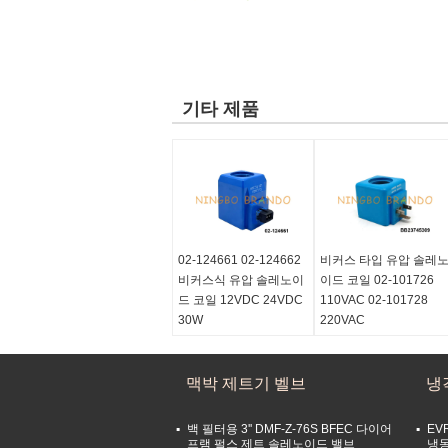
기타 제품
02-124661 02-124662
비커스 타입 유압 솔레
비커스식 유압 솔레노이
이드 코일 02-101726
드 코일 12VDC 24VDC
110VAC 02-101728
30W
220VAC
제품 이름:
유압 솔레노
상품 이름:
유압 솔레노
이드 밸브 코일
이드 밸브 코일
주문 코드:
맥박 제트기 벨브
02-124661,
참조 번호:
02-101726,
냉
02-124662
02-101727
전압:
12VDC, 24VDC
전압:
110VAC, 220VAC
백 필터용 3'' DMF-Z-76S BFEC 다이어
EVR
힘:
30W
접속 형태:
DIN43650A
프램 펄스 제트 솔레노이드 밸브
냉동