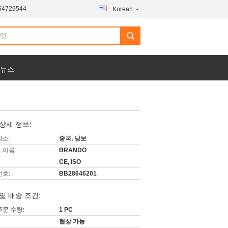
54729544
Korean
 뉴스
상세 정보:
장소:
중국, 닝보
 이름:
BRANDO
CE, ISO
번호:
BB28646201
및 배송 조건:
주문 수량:
1 PC
협상 가능