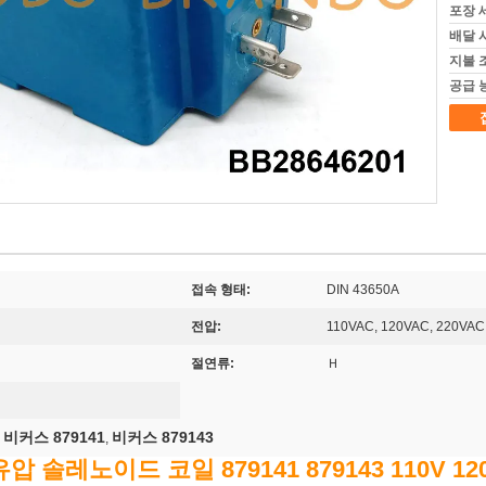
포장 
배달 
지불 
공급 
접속 형태:
DIN 43650A
전압:
110VAC, 120VAC, 220VAC
절연류:
Ｈ
비커스 879141
비커스 879143
,
,
 솔레노이드 코일 879141 879143 110V 120V