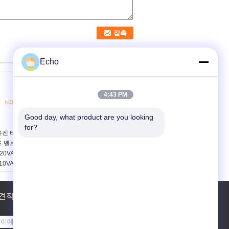
Echo
4:43 PM
Good day, what product are you looking 
for?
유켄 타입 유압 솔레노이
유켄 타입 유압 솔레노이
드 밸브 코일 240VAC
드 밸브 코일 AC110V
20VAC 120VAC
AC220V 20 밀리미터 홀
10VAC
제품 이름:
유압 솔레노
상품 이름:
유압 솔레노
이드 밸브 코일
이드 밸브 코일
전압:
110VAC, 220VAC
접속 형태:
견적 요청
DIN 43650A
힘:
28W
전압:
110VAC, 220VAC
커넥터:
DIN43650A
힘:
35W
보내