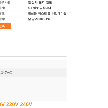
세부 사항:
안 상자, 판지, 깔판
시간:
4-7 일로 일합니다
조건:
전신환, 웨스턴 유니온, 페이팔
능력:
달 당 200000 PC
접촉
, 240VAC
 220V 240V