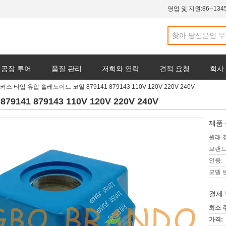
영업 및 지원:
86--134
공장 투어
품질 관리
저희와 연락
견적 요청
회사
커스 타입 유압 솔레노이드 코일 879141 879143 110V 120V 220V 240V
1 879143 110V 120V 220V 240V
제품 
원래 
브랜드
인증:
모델 
결제 
최소 
가격: