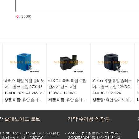
(
0
/ 3000)
노
비커스 타입 유압 솔레노
693715 파커 타입 수압
Yuken 유형 유압 솔레노
이드 밸브 코일 879146
전자기 밸브 코일
이드 밸브 코일 12VDC
12VDC 879147 24VDC
110VAC 120VAC
24VDC D12 D24
2
1
상품 이름:
유압 솔레노
제품 이름:
유압 솔레노
상품명:
유압 솔레노이드
이드 밸브 코일
이드 밸브 코일
밸브 코일
참조 번호:
879147,
REF 번호:
693715
전압:
12VDC, 24VDC,
각 솔레노이드 벨브
879149
전압:
110V~120VAC
격막 수리용 연장통
110VAC, 220VAC
접속 형태:
DIN43650A
힘:
25VA
힘:
30W
전압:
12VDC, 24VDC
커넥터:
DIN43650A
 3 NC 032F8107 1/4'' Danfoss 유형
ASCO 맥박 벨브 SCG353A043
 솔레노이드 밸브 220VAC
SCG353A044를 위한 C113443