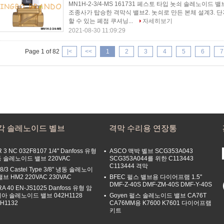
MN1H-2-3/4-MS 161731 페스토 타입 놋쇠 솔레노이드 밸브 
조종사가 탑승한 격막식 밸브2. 놋쇠로 만든 본체 설계3. 단
할 수 있는 폐점 쿠셔닝...
자세히보기
2021-08-30 11:09:29
Page 1 of 82
|<
<<
1
2
3
4
5
6
7
각 솔레노이드 벨브
격막 수리용 연장통
 3 NC 032F8107 1/4'' Danfoss 유형
ASCO 맥박 벨브 SCG353A043
 솔레노이드 밸브 220VAC
SCG353A044를 위한 C113443
C113444 격막
8/3 Castel Type 3/8'' 냉동 솔레노이
밸브 HM2 220VAC 230VAC
BFEC 펄스 밸브용 다이어프램 1.5''
DMF-Z-40S DMF-ZM-40S DMF-Y-40S
A 40 EN-JS1025 Danfoss 유형 암
아 솔레노이드 밸브 042H1128
Goyen 펄스 솔레노이드 밸브 CA76T
2H1132
CA76MM용 K7600 K7601 다이어프램
키트