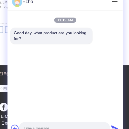
Echo
3/4 " 220V AC MN1H 솔레노이드 밸브 특징 :1.
지 가스성 매체를 위해 사용될 수 있습니다4. 조정
11:19 AM
8
9
10
>>
>|
Good day, what product are you looking 
for?
견적 요청
보내
sgs
E-Mail
사이트 지도
|
모바일 사이트