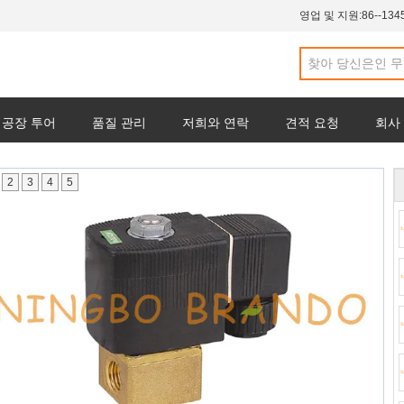
영업 및 지원:
86--134
공장 투어
품질 관리
저희와 연락
견적 요청
회사
2
3
4
5