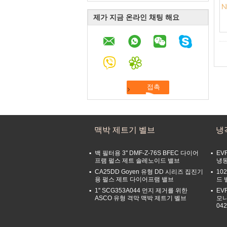
제가 지금 온라인 채팅 해요
맥박 제트기 벨브
냉
백 필터용 3'' DMF-Z-76S BFEC 다이어
EVR
프램 펄스 제트 솔레노이드 밸브
냉동
CA25DD Goyen 유형 DD 시리즈 집진기
102
용 펄스 제트 다이어프램 밸브
드 
1'' SCG353A044 먼지 제거를 위한
EVR
ASCO 유형 격막 맥박 제트기 벨브
모니
04