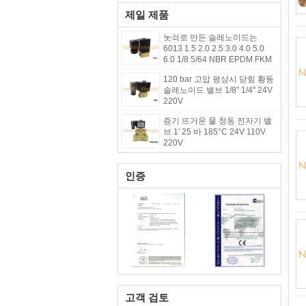
제일 제품
놋쇠로 만든 솔레노이드는
6013 1.5 2.0 2.5 3.0 4.0 5.0
6.0 1/8 5/64 NBR EPDM FKM
을 밸브를 답니다
120 bar 고압 평상시 닫힘 황동
솔레노이드 밸브 1/8'' 1/4'' 24V
220V
증기 뜨거운 물 청동 전자기 밸
브 1' 25 바 185°C 24V 110V
220V
인증
고객 검토