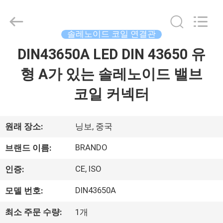
supplier.
Copyright
©
2016
솔레노이드 코일 연결관
-
2026
Ningbo
DIN43650A LED DIN 43650 유
집
Brando
Hardware
Co.,
형 A가 있는 솔레노이드 밸브
Ltd.
All
제
Rights
코일 커넥터
Reserved.
품
원래 장소:
닝보, 중국
우
BRANDO
브랜드 이름:
리
CE, ISO
인증:
에
DIN43650A
모델 번호:
관
최소 주문 수량:
1개