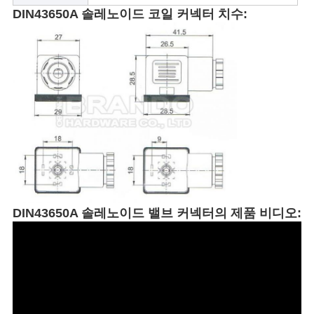
DIN43650A 솔레노이드 코일 커넥터 치수:
개
인
정
보
보
호
정
DIN43650A 솔레노이드 밸브 커넥터의 제품 비디오:
책