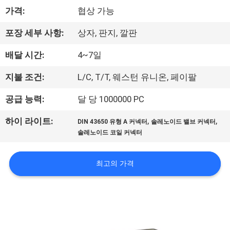
한
가격:
협상 가능
것
포장 세부 사항:
상자, 판지, 깔판
공
배달 시간:
4~7일
장
지불 조건:
L/C, T/T, 웨스턴 유니온, 페이팔
투
공급 능력:
달 당 1000000 PC
어
,
,
하이 라이트:
DIN 43650 유형 A 커넥터
솔레노이드 밸브 커넥터
솔레노이드 코일 커넥터
품
최고의 가격
질
관
리