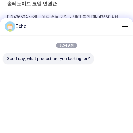
솔레노이드 코일 연결관
DIN43650A 솔레노이드 밸브 코일 커넥터 투명 DIN 43650 A형
Echo
DIN43650A LED DIN 43650 유형 A가 있는 솔레노이드 밸브 코일
커넥터
8:54 AM
DIN 43650A 솔레노이드 밸브 코일 플러그 커넥터 검정색 DIN
43650A
Good day, what product are you looking for?
모든
압축 공기를 넣은 실
압축 공기를 넣은 맥
린더 벨브
박 벨브
공압 솔레노이드 밸
솔레노이드 벨브 코
브
일
솔레노이드 밸브 전
맥박 제트기 벨브
기자