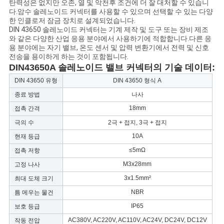
탄력성은 없지만 오존, 열 및 악천후 조건에 더 잘 대처할 수 있습니
하
다.암수 솔레노이드 커넥터를 사용할 수 있으며 선택할 수 있는 다양
한 인클로저 잠금 장치로 설계되었습니다.
십
DIN 43650 솔레노이드 커넥터는 기계 제작 및 도구 또는 장비 제조
와 같은 다양한 산업 응용 분야에서 사용하기에 적합합니다.다른 응
시
용 분야에는 자기 밸브, 온도 센서 및 압력 변환기에서 전력 및 신호
전송을 용이하게 하는 것이 포함됩니다.
DIN43650A 솔레노이드 밸브 커넥터의 기술 데이터:
오
DIN 43650 유형
DIN 43650 형식 A
종료 방법
나사
COMPANY
18mm
접촉 간격
NEWS
극의 수
2극 + 접지, 3극 + 접지
10A
현재 등급
≤5mΩ
접촉 저항
사
M3x28mm
고정 나사
이
3x1.5mm²
최대 도체 크기
트
NBR
틈 메우는 물건
IP65
보호 등급
맵
AC380V, AC220V, AC110V, AC24V, DC24V, DC12V
작동 전압