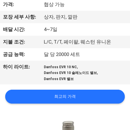
한
가격:
협상 가능
것
포장 세부 사항:
상자, 판지, 깔판
배달 시간:
4~7일
공
장
지불 조건:
L/C, T/T, 페이팔, 웨스턴 유니온
투
공급 능력:
달 당 20000 세트
어
,
하이 라이트:
Danfoss EVR 10 NC
,
Danfoss EVR 10 솔레노이드 밸브
Danfoss EVR 밸브
품
질
최고의 가격
관
리