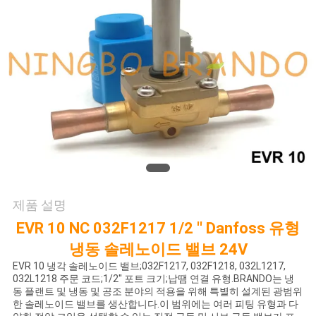
저
희
와
연
락
인
제품 설명
용
EVR 10 NC 032F1217 1/2 '' Danfoss 유형
을
냉동 솔레노이드 밸브 24V
EVR 10 냉각 솔레노이드 밸브;032F1217, 032F1218, 032L1217,
요
032L1218 주문 코드;1/2'' 포트 크기;납땜 연결 유형.BRANDO는 냉
동 플랜트 및 냉동 및 공조 분야의 적용을 위해 특별히 설계된 광범위
청
한 솔레노이드 밸브를 생산합니다.이 범위에는 여러 피팅 유형과 다