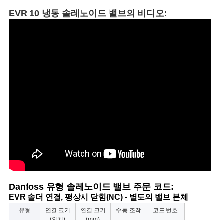
EVR 10 냉동 솔레노이드 밸브의 비디오:
개
인
정
보
보
호
정
책
Danfoss 유형 솔레노이드 밸브 주문 코드:
EVR 솔더 연결, 평상시 닫힘(NC) - 별도의 밸브 본체
유형
연결 크기
연결 크기
수동 조작
코드 번호
(인치)
(mm)