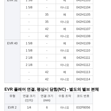
EVR 32
1 5/8
-
예
042H1103
1 5/8
-
아니요
042H1104
-
35
예
042H1105
-
35
아니요
042H1106
-
42
예
042H1107
-
42
아니요
042H1108
EVR 40
1 5/8
-
예
042H1109
1 5/8
-
아니요
042H1110
2 1/8
-
예
042H1111
2 1/8
-
아니요
042H1112
-
42
예
042H1113
-
42
아니요
042H1114
EVR 플레어 연결, 평상시 닫힘(NC) - 별도의 밸브 본체
유형
연결 크기
연결 크기
수동 조작
코드 번호
(인치)
(mm)
EVR 2
1/4
6
아니요
032F8056