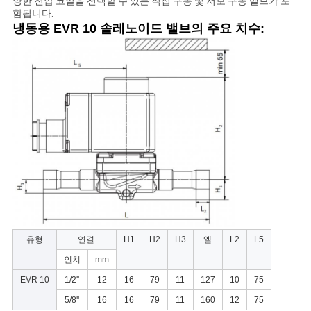
양한 전압 코일을 선택할 수 있는 직접 구동 및 서보 구동 밸브가 포
하
함됩니다.
냉동용 EVR 10 솔레노이드 밸브의 주요 치수:
십
시
오
COMPANY
NEWS
사
이
유형
연결
H1
H2
H3
엘
L2
L5
인치
mm
트
EVR 10
1/2''
12
16
79
11
127
10
75
맵
5/8''
16
16
79
11
160
12
75