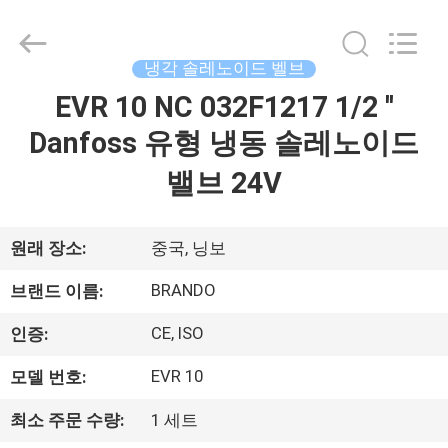
supplier.
Copyright
©
2016
냉각 솔레노이드 벨브
-
2026
Ningbo
EVR 10 NC 032F1217 1/2 ''
집
Brando
Hardware
Co.,
Danfoss 유형 냉동 솔레노이드
Ltd.
All
제
Rights
밸브 24V
Reserved.
품
원래 장소:
중국, 닝보
우
BRANDO
브랜드 이름:
리
CE, ISO
인증:
에
EVR 10
모델 번호:
관
최소 주문 수량:
1 세트