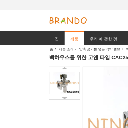
집
제품
우리 에 관한 것
홈
제품 소개
압축 공기를 넣은 맥박 벨브
백
백하우스를 위한 고옌 타입 CAC25