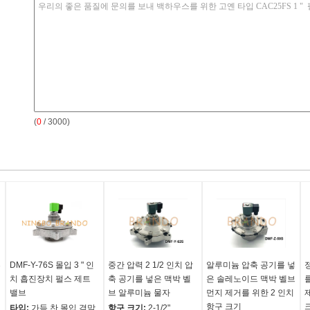
(
0
/ 3000)
류
DMF-Y-76S 몰입 3 " 인
중간 압력 2 1/2 인치 압
알루미늄 압축 공기를 넣
치 흡진장치 펄스 제트
축 공기를 넣은 맥박 벨
은 솔레노이드 맥박 벨브
밸브
브 알루미늄 물자
먼지 제거를 위한 2 인치
항구 크기
타입:
가득 찬 몰입 격막
항구 크기:
2-1/2"