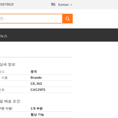
83879820
Korean
 뉴스
상세 정보:
장소:
중국
 이름:
Brando
CE, ISO
번호:
CAC25FS
및 배송 조건:
주문 수량:
1개 부분
협상 가능