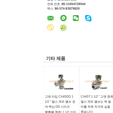
전화 번호:
86-13454729544
팩스:
86-574-83879820
기타 제품
고옌 타입 CA45DD 1
CA45T 1 1/2 " 고옌 종
1/2 " 펄스 제트 밸브 경
펄스 제트 밸브는 백 필
대 핵심 DD 시리즈
터를 위해 직각에 실을
뀄습니다
포트의 크기:
1 1/2 인치