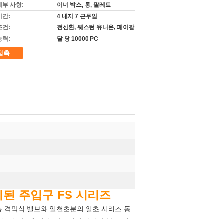
세부 사항:
이너 박스, 통, 팔레트
시간:
4 내지 7 근무일
조건:
전신환, 웨스턴 유니온, 페이팔
능력:
달 당 10000 PC
접촉
C
지된 주입구 FS 시리즈
능 격막식 밸브와 일천초분의 일초 시리즈 동