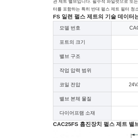
관 제트 밸브입니다. 필수적 파일럿으로 또는 
터를 포함하는 특히 반대 펄스 제트 필터 청
FS
일련
펄스 제트의 기술 데이터는
모델 번호
CA
포트의 크기
밸브 구조
작업 압력 범위
코일 전압
24V
밸브 본체 물질
다이어프램 소재
CAC25FS 흡진장치 펄스 제트 밸