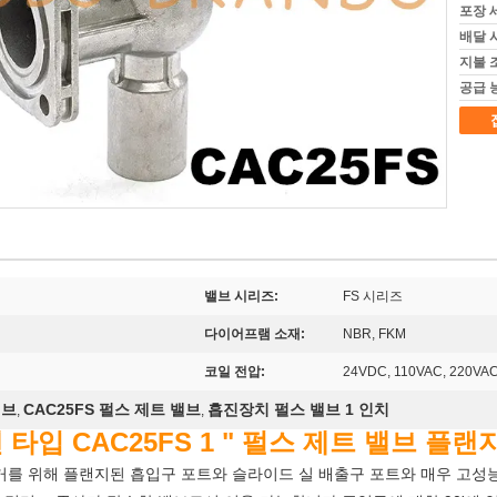
포장 
배달 
지불 
공급 
밸브 시리즈:
FS 시리즈
다이어프램 소재:
NBR, FKM
코일 전압:
24VDC, 110VAC, 220VA
밸브
CAC25FS 펄스 제트 밸브
흡진장치 펄스 밸브 1 인치
,
,
타입 CAC25FS 1 " 펄스 제트 밸브 플랜
 제거를 위해 플랜지된 흡입구 포트와 슬라이드 실 배출구 포트와 매우 고성