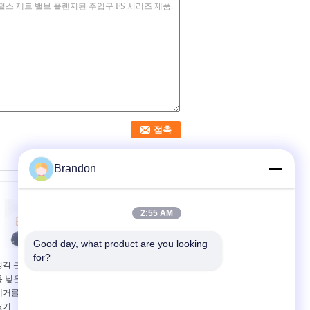
Brandon
2:55 AM
Good day, what product are you looking 
for?
정각 큰 크기 압축 공기
1" 인치 알루미늄 합금
를 넣은 맥박 벨브 먼지
압축 공기를 넣은 맥박
제거를 위한 3 인치 항구
벨브 단향성 먼지 제거
크기
RCA25T