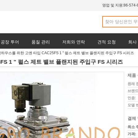
영업 및 지원:
86-574-
공장 투어
품질 관리
저희와 연락
견적 요청
회사
하우스를 위한 고옌 타입 CAC25FS 1 " 펄스 제트 밸브 플랜지된 주입구 FS 시리즈
FS 1 " 펄스 제트 밸브 플랜지된 주입구 FS 시리즈
제품 
원래 
브랜드
인증:
모델 
결제 
최소 
가격: