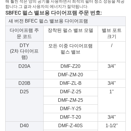
해 훨씬 적은 양의 공기를 사용하면서 최적의 필터 청소 성능을 제공
하
합니다.그 결과 사용자의 에너지가 절약됩니다.
SBFEC 펄스 밸브용 다이어프램 주문 번호:
십
새 버전 BFEC 펄스 밸브용 다이어프램
시
다이어프램 주
장착된 펄스 밸브 모델
밸브 포트
문 코드
크기
오
DTY
/
모든 이중 다이어프램
(2차 다이어프
펄스 밸브
램)
COMPANY
D20A
DMF-Z20
3/4''
NEWS
DMF-ZM-20
D20B
DMF-ZL-B
3/4''
사
D25
DMF-Z-25
1''
DMF-ZM-25
이
DMF-Y-25
트
DMF-T-20
3/4''
맵
D40
DMF-Z-40S
1-1/2''