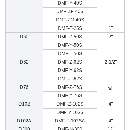
DMF-Y-40S
DMF-ZF-40S
개
DMF-ZM-40S
인
DMF-T-25S
1''
정
D50
DMF-Z-50S
2''
DMF-Y-50S
보
DMF-T-50S
보
D62
DMF-Z-62S
2-1/2''
DMF-Y-62S
호
DMF-T-62S
정
D76
DMF-Z-76S
삼''
책
DMF-Y-76S
D102
DMF-Z-102S
4''
DMF-Y-102S
D102A
DMF-Y-102SA
4''
D300
DMF-N-300
12''