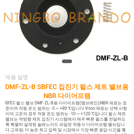
저
희
와
연
락
제품 설명
인
DMF-ZL-B SBFEC 집진기 펄스 제트 밸브용
용
NBR 다이어프램
을
BFEC 펄스 밸브 DMF-ZL-B용 다이어프램(멤브레인);NBR 재료는 표
준이며 작동 온도 범위는 -5 ~ +80 ℃입니다.Viton 재료는 선택 사항
이며 고온의 경우 작동 온도 범위는 -10 ~ +120 ℃입니다.펄스 제트
요
밸브는 역방향 제트 집진기 시스템에서 매우 빠른 펄스를 전달하도
록 특별히 설계된 솔레노이드 파일럿 작동식 다이어프램 밸브입니
청
다.고유량, 더 높은 최고 압력 및 시장에서 가장 빠른 응답 시간을 통