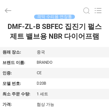
supplier.
Copyright
©
2016
격막 수리용 연장통
-
2026
Ningbo
DMF-ZL-B SBFEC 집진기 펄스
집
Brando
Hardware
Co.,
제트 밸브용 NBR 다이어프램
Ltd.
All
제
Rights
Reserved.
품
원래 장소:
중국
BRANDO
브랜드 이름:
우
CE
인증:
리
D20B
모델 번호:
에
최소 주문 수량:
1 세트
관
가격:
협상 가능