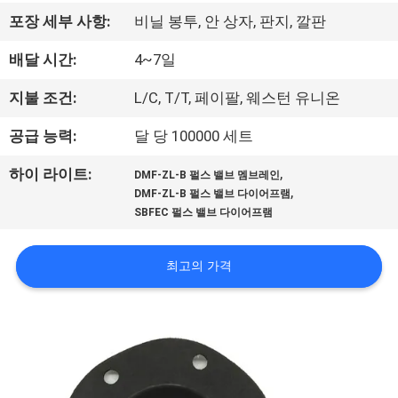
한
포장 세부 사항:
비닐 봉투, 안 상자, 판지, 깔판
것
배달 시간:
4~7일
공
지불 조건:
L/C, T/T, 페이팔, 웨스턴 유니온
장
공급 능력:
달 당 100000 세트
투
,
하이 라이트:
DMF-ZL-B 펄스 밸브 멤브레인
,
DMF-ZL-B 펄스 밸브 다이어프램
어
SBFEC 펄스 밸브 다이어프램
품
최고의 가격
질
관
리