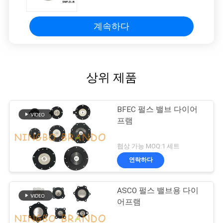
계속하다
상위 제품
BFEC 펄스 밸브 다이어
프램
협상 가능 MOQ:1 세트
연락하다
ASCO 펄스 밸브용 다이
어프램