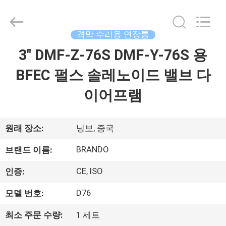
supplier.
Copyright
©
2016
격막 수리용 연장통
-
2026
Ningbo
3" DMF-Z-76S DMF-Y-76S 용
집
Brando
Hardware
Co.,
BFEC 펄스 솔레노이드 밸브 다
Ltd.
All
제
Rights
이어프램
Reserved.
품
원래 장소:
닝보, 중국
우
BRANDO
브랜드 이름:
리
CE, ISO
인증:
에
D76
모델 번호:
관
최소 주문 수량:
1 세트