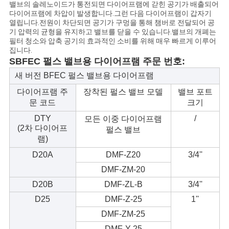
밸브의 솔레노이드가 통전되면 다이어프램에 갇힌 공기가 배출되어
하
다이어프램에 차압이 발생합니다.그런 다음 다이어프램이 갑자기
열립니다.전원이 차단되면 공기가 구멍을 통해 챔버로 전달되어 공
십
기 압력의 균형을 유지하고 밸브를 닫을 수 있습니다.밸브의 개폐는
필터 청소와 압축 공기의 효과적인 소비를 위해 매우 빠르게 이루어
시
집니다.
SBFEC 펄스 밸브용 다이어프램 주문 번호:
오
새 버전 BFEC 펄스 밸브용 다이어프램
다이어프램 주
장착된 펄스 밸브 모델
밸브 포트
문 코드
크기
COMPANY
DTY
/
모든 이중 다이어프램
NEWS
(2차 다이어프
펄스 밸브
램)
D20A
DMF-Z20
3/4''
사
DMF-ZM-20
이
D20B
DMF-ZL-B
3/4''
트
D25
DMF-Z-25
1''
DMF-ZM-25
맵
DMF-Y-25