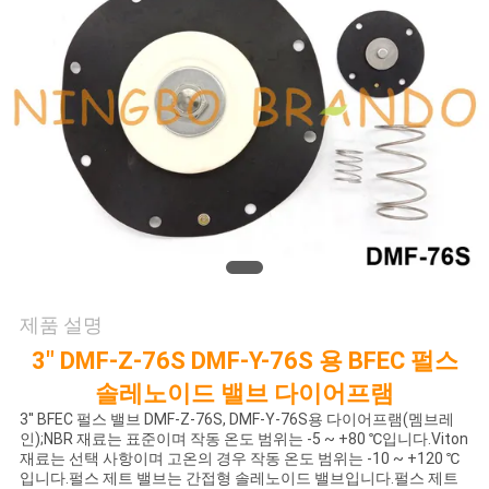
저
희
와
연
락
인
제품 설명
용
3" DMF-Z-76S DMF-Y-76S 용 BFEC 펄스
을
솔레노이드 밸브 다이어프램
요
3'' BFEC 펄스 밸브 DMF-Z-76S, DMF-Y-76S용 다이어프램(멤브레
인);NBR 재료는 표준이며 작동 온도 범위는 -5 ~ +80 ℃입니다.Viton
재료는 선택 사항이며 고온의 경우 작동 온도 범위는 -10 ~ +120 ℃
청
입니다.펄스 제트 밸브는 간접형 솔레노이드 밸브입니다.펄스 제트