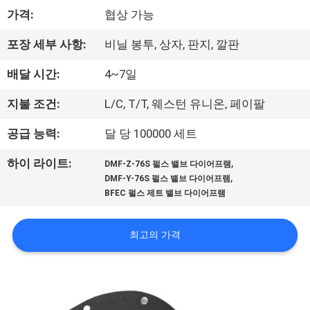
한
가격:
협상 가능
것
포장 세부 사항:
비닐 봉투, 상자, 판지, 깔판
공
배달 시간:
4~7일
장
지불 조건:
L/C, T/T, 웨스턴 유니온, 페이팔
투
공급 능력:
달 당 100000 세트
어
,
하이 라이트:
DMF-Z-76S 펄스 밸브 다이어프램
,
DMF-Y-76S 펄스 밸브 다이어프램
BFEC 펄스 제트 밸브 다이어프램
품
질
최고의 가격
관
리