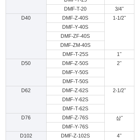
DMF-T-20
3/4''
개
D40
DMF-Z-40S
1-1/2''
인
DMF-Y-40S
DMF-ZF-40S
정
DMF-ZM-40S
보
DMF-T-25S
1''
D50
DMF-Z-50S
2''
보
DMF-Y-50S
호
DMF-T-50S
정
D62
DMF-Z-62S
2-1/2''
DMF-Y-62S
책
DMF-T-62S
D76
DMF-Z-76S
삼''
DMF-Y-76S
D102
DMF-Z-102S
4''