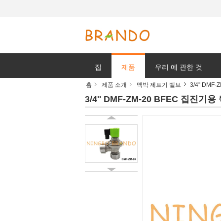
집
제품
우리 에 관한 것
홈
제품 소개
맥박 제트기 벨브
3/4'' DM
3/4'' DMF-ZM-20 BFEC 집진