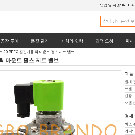
영업 및 지원:
86--134
공장 투어
품질 관리
저희와 연락
견적 요청
회사
F-ZM-20 BFEC 집진기용 퀵 마운트 펄스 제트 밸브
기용 퀵 마운트 펄스 제트 밸브
제품 
원래 
브랜드
인증:
모델 
결제 
최소 
가격: