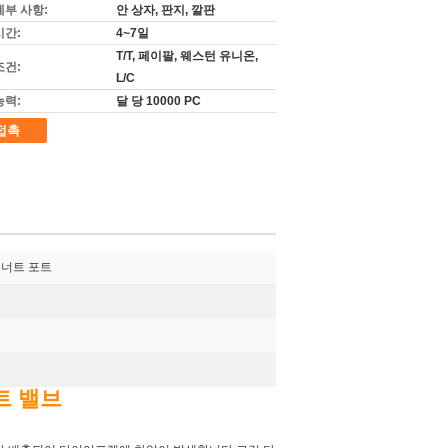
세부 사항:
안 상자, 판지, 깔판
시간:
4~7일
T/T, 페이팔, 웨스턴 유니온,
조건:
L/C
능력:
달 당 10000 PC
접촉
 너트 포트
제트 밸브