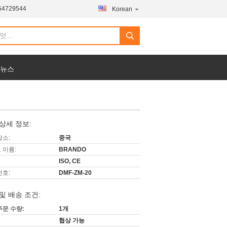
54729544
Korean
 뉴스
상세 정보:
장소:
중국
 이름:
BRANDO
ISO, CE
번호:
DMF-ZM-20
및 배송 조건:
주문 수량:
1개
협상 가능