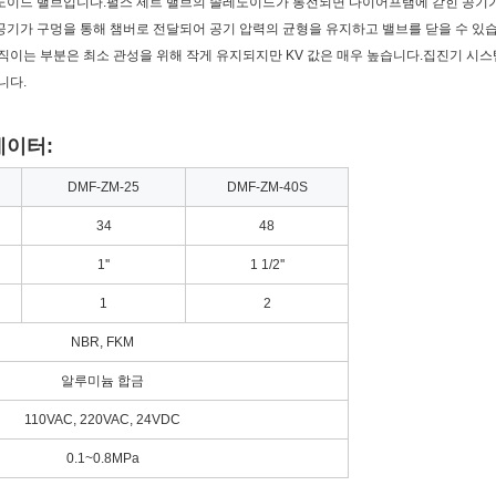
노이드 밸브입니다.펄스 제트 밸브의 솔레노이드가 통전되면 다이어프램에 갇힌 공기
기가 구멍을 통해 챔버로 전달되어 공기 압력의 균형을 유지하고 밸브를 닫을 수 있
직이는 부분은 최소 관성을 위해 작게 유지되지만 KV 값은 매우 높습니다.집진기 시스
니다.
데이터:
DMF-ZM-25
DMF-ZM-40S
34
48
1''
1 1/2''
1
2
NBR, FKM
알루미늄 합금
110VAC, 220VAC, 24VDC
0.1~0.8MPa