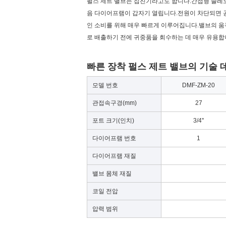
펄스 제트 밸브는 집진기라고도 합니다.간접형 솔레
음 다이어프램이 갑자기 열립니다.전원이 차단되면 공
인 소비를 위해 매우 빠르게 이루어집니다.밸브의 움
로 배출하기 전에 귀중품을 회수하는 데 매우 유용합
빠른 장착 펄스 제트 밸브의 기술 
모델 번호
DMF-ZM-20
관접속구경(mm)
27
포트 크기(인치)
3/4''
다이어프램 번호
1
다이어프램 재질
밸브 몸체 재질
코일 전압
압력 범위