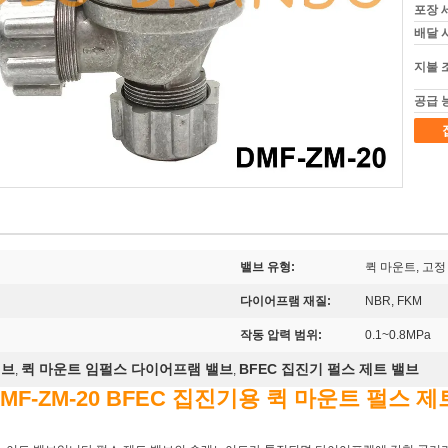
포장 
배달 
지불 
공급 
밸브 유형:
퀵 마운트, 고정
다이어프램 재질:
NBR, FKM
작동 압력 범위:
0.1~0.8MPa
밸브
퀵 마운트 임펄스 다이어프램 밸브
BFEC 집진기 펄스 제트 밸브
,
,
' DMF-ZM-20 BFEC 집진기용 퀵 마운트 펄스 