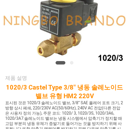
저
희
와
연
락
인
제품 설명
1020/3 Castel Type 3/8'' 냉동 솔레노이드
용
밸브 유형 HM2 220V
을
표시된 것은 1020/3 솔레노이드 밸브, 3/8'' SAE 플레어 포트 크기, 2
방향 상시 폐쇄, 220/230V AC(50/60Hz), 240V AC 전압(다른 전압
요
은 사용자 정의 가능), 주문 코드: 1020/ 3, 1020/3S, 1020/3A6,
1020/3A7.솔레노이드 밸브는 냉동 시스템에서 압축기가 정지할 때
청
고압 부분의 냉동 유체가 증발기로 들어가는 것을 방지하기 위해 사
용됩니다.또한 압축기 액해머를 방지하기 위해 다음에 압축기를 시