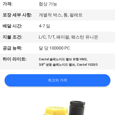
한
가격:
협상 가능
것
포장 세부 사항:
개별적 박스, 통, 팔레트
배달 시간:
4-7 일
공
장
지불 조건:
L/C, T/T, 페이팔, 웨스턴 유니온
투
공급 능력:
달 당 100000 PC
어
,
하이 라이트:
Castel 솔레노이드 밸브 유형 HM2
,
3/8'' 냉동 솔레노이드 밸브
Castel 1020/3
품
최고의 가격
질
관
리