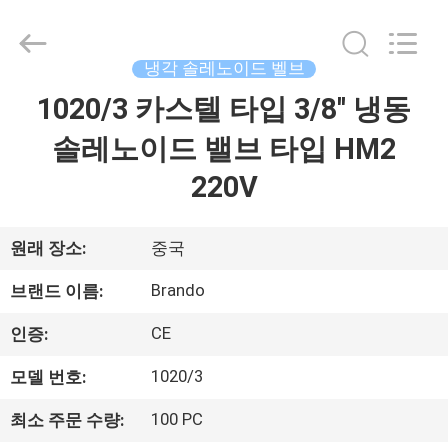
supplier.
Copyright
©
2016
냉각 솔레노이드 벨브
-
2026
Ningbo
1020/3 카스텔 타입 3/8'' 냉동
집
Brando
Hardware
Co.,
솔레노이드 밸브 타입 HM2
Ltd.
All
제
Rights
220V
Reserved.
품
원래 장소:
중국
우
Brando
브랜드 이름:
리
CE
인증:
에
1020/3
모델 번호:
관
100 PC
최소 주문 수량: