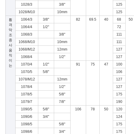
1028/3
3/8''
125
1028/M10
10mm
125
개
1064/3
3/8''
82
69.5
40
68
50
횡
격
인
1064/4
1/2''
72
막
1068/3
3/8''
111
조
정
종
1068/M10
10mm
111
사
보
1068/M12
12mm
127
움
직
1068/4
1/2''
127
이
보
1070/4
1/2''
91
75
47
100
는
1070/5
5/8''
106
호
1078/M12
12mm
127
정
1078/4
1/2''
127
1078/5
5/8''
175
책
1079/7
7/8''
190
1090/5
5/8''
106
78
50
120
1090/6
3/4''
124
1098/5
5/8''
175
1098/6
3/4''
175