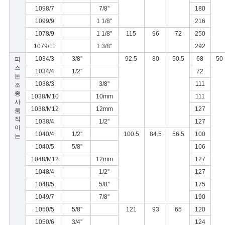
1098/7
7/8''
180
1099/9
1 1/8''
216
1078/9
1 1/8''
115
96
72
250
1079/11
1 3/8''
292
1034/3
3/8''
92.5
80
50.5
68
50
피
스
1034/4
1/2''
72
톤
1038/3
3/8''
111
조
종
1038/M10
10mm
111
사
1038/M12
12mm
127
움
직
1038/4
1/2''
127
이
1040/4
1/2''
100.5
84.5
56.5
100
는
1040/5
5/8''
106
1048/M12
12mm
127
1048/4
1/2''
127
1048/5
5/8''
175
1049/7
7/8''
190
1050/5
5/8''
121
93
65
120
1050/6
3/4''
124