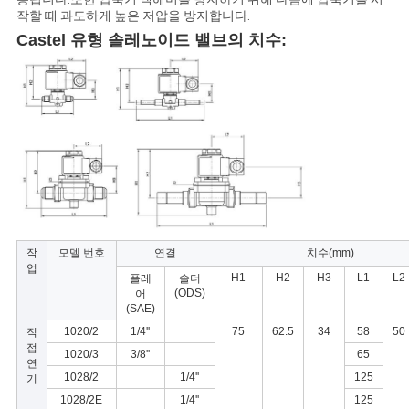
하
작할 때 과도하게 높은 저압을 방지합니다.
Castel 유형 솔레노이드 밸브의 치수:
십
시
오
COMPANY
NEWS
작
모델 번호
연결
치수(mm)
업
사
H1
H2
H3
L1
L2
플레
솔더
(ODS)
어
(SAE)
이
1020/2
1/4''
75
62.5
34
58
50
직
접
트
1020/3
3/8''
65
연
1028/2
1/4''
125
기
맵
1028/2E
1/4''
125