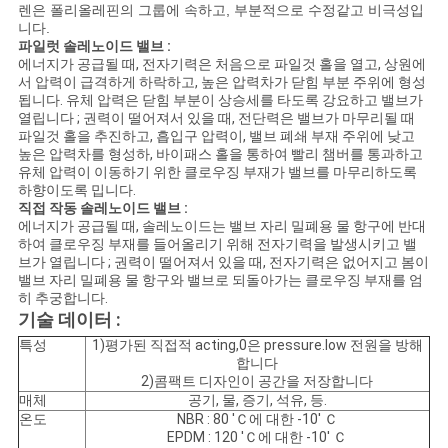
렌은 폴리올레핀의 그룹에 속하고, 부분적으로 수정같고 비극성입
하
니다.
파일럿 솔레노이드 밸브 :
십
에너지가 공급될 때, 전자기력은 처음으로 파일것 홀을 열고, 상원에
서 압력이 급격하게 하락하고, 높은 압력차가 닫힘 부분 주위에 형성
시
됩니다. 유체 압력은 닫힘 부분이 상승세를 타도록 강요하고 밸브가
열립니다 ; 권력이 떨어져서 있을 때, 전단력은 밸브가 마무리될 때
오
파일것 홀을 추진하고, 흡입구 압력이, 밸브 폐쇄 부재 주위에 낮고
높은 압력차를 형성하, 바이패스 홀을 통하여 빨리 챔버를 통과하고
유체 압력이 이동하기 위한 클로우징 부재가 밸브를 마무리하도록
하향이도록 밉니다.
COMPANY
직접 작동 솔레노이드 밸브 :
에너지가 공급될 때, 솔레노이드는 밸브 자리 밀폐용 물 항구에 반대
NEWS
하여 클로우징 부재를 들어올리기 위해 전자기력을 발생시키고 밸
브가 열립니다 ; 권력이 떨어져서 있을 때, 전자기력은 없어지고 봄이
밸브 자리 밀폐용 물 항구와 밸브로 되돌아가는 클로우징 부재를 엄
히 추궁합니다.
사
기술 데이터 :
이
특성
1)평가된 직접적 acting,0은 pressure.low 전원을 방해
합니다
2)콤팩트 디자인이 공간을 저장합니다
트
매체
공기, 물, 증기, 석유, 등.
온도
NBR : 80 'Ｃ에 대한 -10' Ｃ
맵
EPDM : 120 'Ｃ에 대한 -10' Ｃ