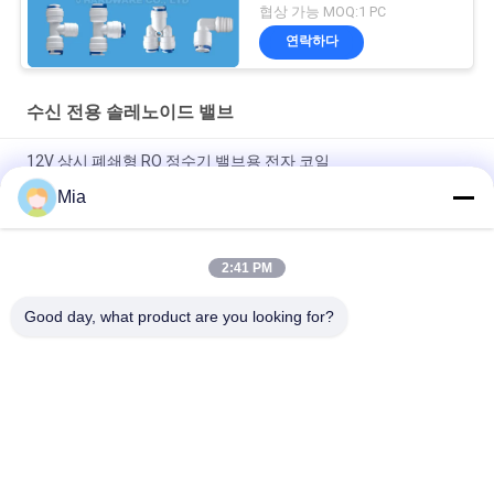
협상 가능 MOQ:1 PC
연락하다
수신 전용 솔레노이드 밸브
12V 상시 폐쇄형 RO 정수기 밸브용 전자 코일
Mia
EVI 3P/16 AMISCO 유형 유압 솔레노이드 코일 220VAC 110VAC
24VDC 12VDC 26W
2:41 PM
정제수 역삼투 6.35 밀리미터는 플라스틱 수신 전용 솔레노이드
밸브를 메웁니다
Good day, what product are you looking for?
모든
압축 공기를 넣은 실
압축 공기를 넣은 맥
린더 벨브
박 벨브
공압 솔레노이드 밸
솔레노이드 벨브 코