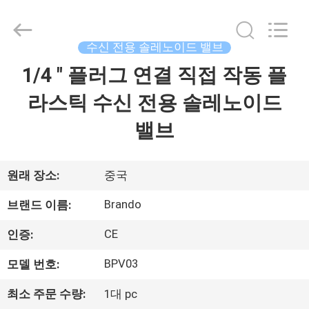
supplier.
Copyright
©
2016
수신 전용 솔레노이드 밸브
-
2026
Ningbo
1/4 " 플러그 연결 직접 작동 플
집
Brando
Hardware
Co.,
라스틱 수신 전용 솔레노이드
Ltd.
All
제
Rights
밸브
Reserved.
품
원래 장소:
중국
우
Brando
브랜드 이름:
리
CE
인증:
에
BPV03
모델 번호:
관
최소 주문 수량:
1대 pc