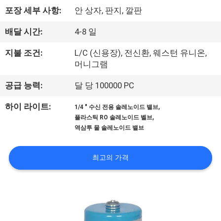
한
포장 세부 사항:
안 상자, 판지, 깔판
것
배달 시간:
4-8 일
공
지불 조건:
L/C (신용장), 전신환, 웨스턴 유니온,
머니그램
장
공급 능력:
달 당 100000 PC
투
,
하이 라이트:
1/4 " 수신 전용 솔레노이드 밸브
어
,
플라스틱 RO 솔레노이드 벨브
역삼투 물 솔레노이드 밸브
품
최고의 가격
질
관
리