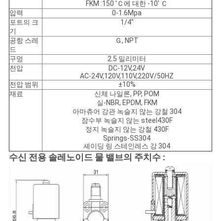
FKM :150 'Ｃ에 대한 -10' Ｃ
압력
0-1.6Mpa
개
포트의 크
1/4"
기
공항 스레
Ｇ, NPT
인
드
구멍
2.5 밀리미터
정
전압
DC-12V,24V
AC-24V,120V,110V,220V/50HZ
보
전압 범위
±10%
재료
신체 나일론, PP, POM
보
실-NBR, EPDM, FKM
아마츄어 강관 녹슬지 않는 강철 304
호
잠수부 녹슬지 않는 steel430F
정지 녹슬지 않는 강철 430F
Springs-SS304
정
셰이딩 링 스테인레스 강 304
수신 전용 솔레노이드 물 밸브의 주치수 :
책