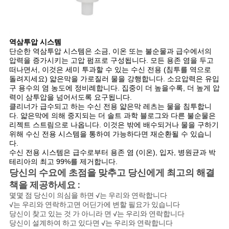
역삼투압 시스템
단순한 역삼투압 시스템은 소금, 이온 또는 불순물과 급수에서의
압력을 증가시키는 고압 펌프로 구성됩니다. 모든 용존 염을 두고
떠나면서, 이것은 세미 투과할 수 있는 수신 전용 (침투를 역으로
돌려지세요) 얇은막을 가로질러 물을 강행합니다. 소요압력은 유입
구 용수의 염 농도에 정비례합니다. 집중이 더 높을수록, 더 높게 압
력이 삼투압을 넘어서도록 요구됩니다.
클리너가 급수되고 하는 수신 전용 얇은막 레츠는 물을 침투합니
다. 얇은막에 의해 중지되는 더 솔트 과학 블로그와 다른 불순물은
리젝트 스트림으로 나옵니다. 이것은 밖에 배수되거나 물을 구하기
위해 수신 전용 시스템을 통하여 가능하다면 재순환될 수 있습니
다.
수신 전용 시스템은 급수로부터 용존 염 (이온), 입자, 병원균과 박
테리아의 최고 99%를 제거합니다.
당신의 수요에 초점을 맞추고 당신에게 최고의 해결
책을 제공하세요 :
몇몇 점 당신이 의심을 하면 √는 우리와 연락합니다
√는 우리와 연락하고면 어딘가에 변할 필요가 있습니다
당신이 찾고 있는 것 가 아니라 면 √는 우리와 연락합니다
당신이 설계하여 하고 있다면 √는 우리와 연락합니다