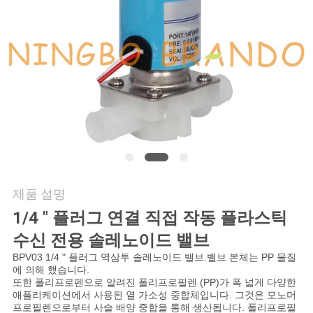
저
희
와
연
락
인
제품 설명
용
1/4 " 플러그 연결 직접 작동 플라스틱
수신 전용 솔레노이드 밸브
을
BPV03 1/4 " 플러그 역삼투 솔레노이드 밸브.밸브 본체는 PP 물질
요
에 의해 했습니다.
또한 폴리프로펜으로 알려진 폴리프로필렌 (PP)가 폭 넓게 다양한
애플리케이션에서 사용된 열 가소성 중합체입니다. 그것은 모노머
청
프로필렌으로부터 사슬 배양 중합을 통해 생산됩니다. 폴리프로필