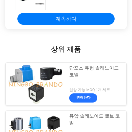
4V130C-06
계속하다
상위 제품
단포스 유형 솔레노이드
코일
협상 가능 MOQ:1개 세트
연락하다
유압 솔레노이드 밸브 코
일