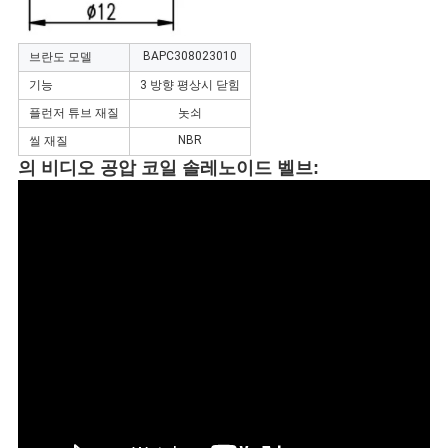
BAPC308023010
브란도 모델
기능
3 방향 평상시 닫힘
플런저 튜브 재질
놋쇠
NBR
씰 재질
의 비디오
공압 코일
솔레노이드 벨브
: