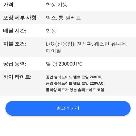
한
가격:
협상 가능
것
포장 세부 사항:
박스, 통, 팔레트
배달 시간:
협상
공
장
지불 조건:
L/C (신용장), 전신환, 웨스턴 유니온,
페이팔
투
공급 능력:
달 당 200000 PC
어
,
하이 라이트:
공압 솔레노이드 밸브 코일 24VDC
,
공압 솔레노이드 밸브 코일 220VAC
품
플라잉 리드가 있는 솔레노이드 코일
질
최고의 가격
관
리