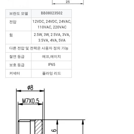
개
BB08023502
브란도 모델
12VDC, 24VDC, 24VAC,
전압
인
110VAC, 220VAC
2.5W, 3W, 2.5VA, 3VA,
힘
정
3.5VA, 4VA, 5VA
다른 전압 및 전력은 사용자 정의 가능
보
절연 등급
에프,에이치
보
IP65
보호 등급
호
커넥터
플라잉 리드
정
책