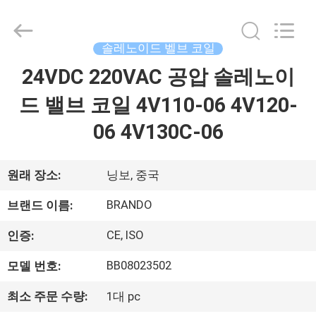
supplier.
Copyright
©
2016
솔레노이드 벨브 코일
-
2026
Ningbo
24VDC 220VAC 공압 솔레노이
집
Brando
Hardware
Co.,
드 밸브 코일 4V110-06 4V120-
Ltd.
All
제
Rights
06 4V130C-06
Reserved.
품
원래 장소:
닝보, 중국
우
BRANDO
브랜드 이름:
리
CE, ISO
인증:
에
BB08023502
모델 번호:
관
최소 주문 수량:
1대 pc