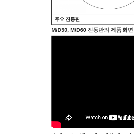
주요 진동판
M/D50, M/D60 진동판
의
제품
화면 