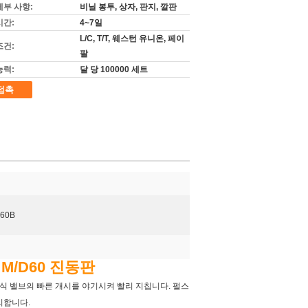
세부 사항:
비닐 봉투, 상자, 판지, 깔판
시간:
4~7일
L/C, T/T, 웨스턴 유니온, 페이
조건:
팔
능력:
달 당 100000 세트
접촉
460B
 M/D60 진동판
식 밸브의 빠른 개시를 야기시켜 빨리 지칩니다. 펄스
리합니다.