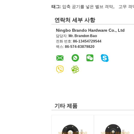
,
태그:
압축 공기를 넣은 벨브 격막
고무 격
연락처 세부 사항
Ningbo Brando Hardware Co., Ltd
담당자:
Mr. Brandon Bao
전화 번호:
86-13454729544
팩스:
86-574-83879820
기타 제품