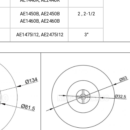
AE1440R, AE2440R
AE1450B, AE2450B
2 , 2-1/2
AE1460B, AE2460B
AE1475I12, AE2475I12
3"