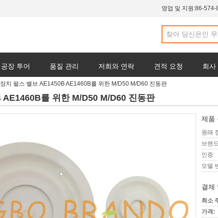
영업 및 지원:
86-574-
공장 투어
품질 관리
저희와 연락
견적 요청
회사
치 펄스 밸브 AE1450B AE1460B를 위한 M/D50 M/D60 진동판
AE1460B를 위한 M/D50 M/D60 진동판
제품 
원래 
브랜드
인증:
모델 
결제 
최소 
가격: