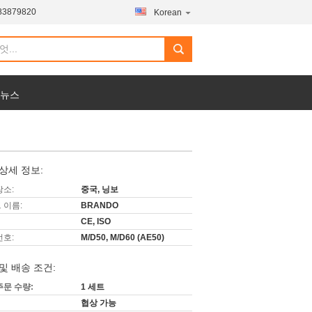
83879820
Korean
 뉴스
상세 정보:
장소:
중국, 닝보
 이름:
BRANDO
CE, ISO
번호:
M/D50, M/D60 (AE50)
및 배송 조건:
주문 수량:
1 세트
협상 가능