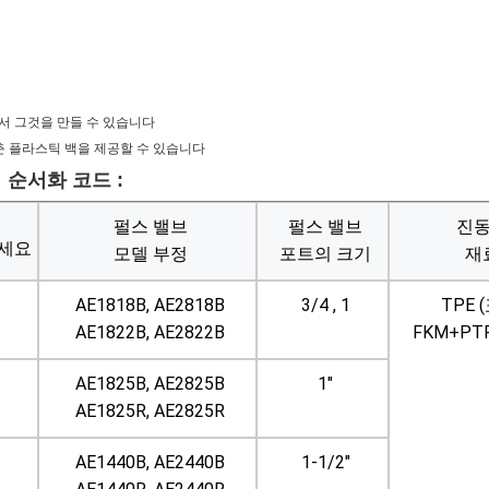
로서 그것을 만들 수 있습니다
맞춘 플라스틱 백을 제공할 수 있습니다
 순서화 코드 :
펄스 밸브
펄스 밸브
진
다세요
모델 부정
포트의 크기
재
AE1818B, AE2818B
3/4 , 1
TPE 
AE1822B, AE2822B
FKM+PTF
AE1825B, AE2825B
1"
AE1825R, AE2825R
AE1440B, AE2440B
1-1/2"