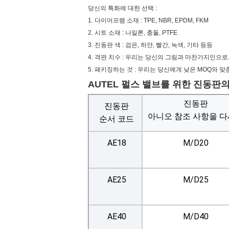
당신의 특화에 대한 선택 :
1. 다이어프램 소재 : TPE, NBR, EPDM, FKM
2. 시트 소재 : 나일론, 충돌, PTFE
3. 진동판 색 : 검은, 하얀, 빨간, 녹색, 기타 등등
4. 격판 치수 : 우리는 당신의 그림과 마찬가지인으
5. 패키징하는 것 : 우리는 당신에게 낮은 MOQ와 
AUTEL 펄스 밸브를 위한 진동판의
진동판
진동판
아니오 참조 사항을 
순서 코드
AE18
M/D20
AE25
M/D25
AE40
M/D40