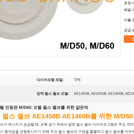
포장 
배달 
지불 
공급 
다이어프램 재질:
TPE
장착 펄스 밸브 모델:
AE1450B, AE2450B, AE1460B, AE2
텔 진동판 M/D60
오텔 펄스 밸브를 위한 얇은막
,
스 밸브 AE1450B AE1460B를 위한 M/D50
브가 에너지가 공급될 때, 포획 공기 위에서 말한 펄스 밸브 다이어프그램은 주요 격막
즉시 횡막압을 균형화시키기 위해 주요 펄스 밸브의 구멍을 출혈하고 펄스 밸브를 마무