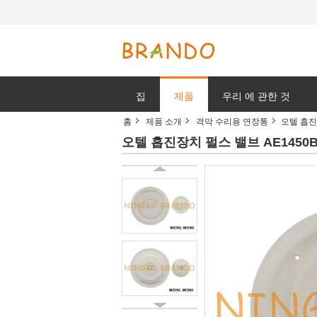
집
제품
우리 에 관한 것
홈
제품 소개
격막 수리용 연장통
오텔 흡진장
오텔 흡진장치 펄스 밸브 AE1450B 