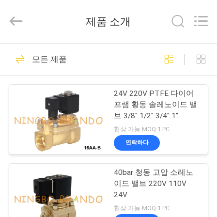
supplier.
Copyright
©
제품 소개
2016
-
2026
Ningbo
집
224
Brando
Hardware
모든 제품
Co.,
압축 공기를 넣은 실
Ltd.
All
제
Rights
린더 벨브
Reserved.
24V 220V PTFE 다이어
품
프램 황동 솔레노이드 밸
브 3/8'' 1/2'' 3/4'' 1''
협상 가능 MOQ:1 PC
우
연락하다
43
리
압축 공기를 넣은 맥
40bar 청동 고압 소레노
에
이드 밸브 220V 110V
박 벨브
관
24V
협상 가능 MOQ:1 PC