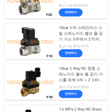
협상 가능 MOQ:2PCS
저
연락하다
432
희
솔레노이드 밸브 전
16bar 316 스테인리스 스
와
틸 소레노이드 밸브 물 공
기자
연
기 가스 3/8'에서 2'까지
24V 110V 220V
협상 가능 MOQ:2PCS
락
연락하다
인
16bar 2 Way NC 청동 소
1172
레노이드 밸브 물 공기 가
용
스를 위해 3/8 '~ 2' 24V
맥박 제트기 벨브
110V 220V
을
협상 가능 MOQ:2PCS
연락하다
요
청
1.6 MPa 2 Way NC Brass