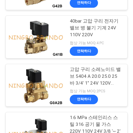
한
연락하다
것
40bar 고압 구리 전자기
582
밸브 병 불기 기계 24V
공
공압 솔레노이드 밸
110V 220V
장
협상 가능 MOQ:4 PC
브
연락하다
투
어
고압 구리 소레노이드 밸
브 5404 A 20.0 25.0 25
바 3/4' 1'' 24V 120V
품
862
230V
협상 가능 MOQ:2PCS
솔레노이드 벨브 코
질
연락하다
관
일
1.6 MPa 스테인리스 스
리
틸 316 공기 물 가스
220V 110V 24V 3/8 '~ 2'