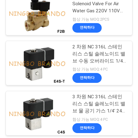
Solenoid Valve For Air
하
Water Gas 220V 110V
410
십
24V 3/8'에서 2'까지
협상 가능 MOQ:2PCS
냉각 솔레노이드 벨
연락하다
시
브
오
2 차원 NC 316L 스테인
리스 스틸 솔레노이드 밸
브 수동 오버라이드 1/4'
COMPANY
24V 220V
협상 가능 MOQ:4 PC
NEWS
연락하다
301
압축 공기를 넣은 호
사
3 차원 NC 316L 스테인
리스 스틸 솔레노이드 밸
스 이음쇠
이
브 물 공기 가스 1/4' 24V
110V 220V
트
협상 가능 MOQ:4 PC
연락하다
맵