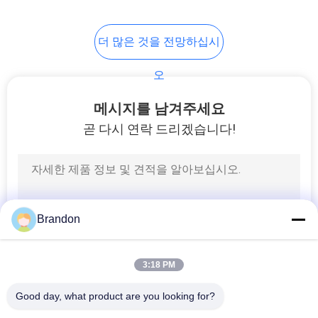
221
개
더 많은 것을 전망하십시
공 압 공기 실린더
인
오
정
메시지를 남겨주세요
보
곧 다시 연락 드리겠습니다!
보
호
88
정
여과기 규칙 주유기
Brandon
책
3:18 PM
Good day, what product are you looking for?