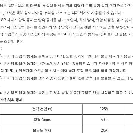
 프레온, 공기, 액체 및 다른 비 부식성 매체를 위해 적당한 구리 공기 상자 연결관을 가진
로, 그것은 액체 암모니아 등 부식성 가스 또는 액체 체계로 사용될 수 있습니다.
 MLSP 시리즈 압력 통제는 압축 공기를 넣고, 보일러, 화재 방지, 유압 다림질, 펌프 및
 MLSP 시리즈 압력 통제는 콘덴서의 냉각 압축기 그리고 팬을 시작하고 멈출 수 있습니다
 냉각과 압축기 공중 시스템에서 사용된 MLSP 시리즈 압력 통제는, 장비를이고 높은, 
을 조정합니다.
:
의
P 시리즈 압력 통제는 불화물 냉각에서, 또한 공기와 액체에서 뿐만 아니라 사용될 
의
P 시리즈 압력 통제는 변경 스위치의 3개의 종류와 맞습니다: 단 하나 극 두 배 던짐 (SPD
던짐 (DPDT). 연결관에 스위치의 위치는 압력 통제 조정 및 압력에 의해 결정됩니다.
의
P 시리즈 압력 통제는 냉각과 공기 상황 식물에 있는 압축기를 보호할 수 있고, 에 
.
의
P 시리즈 압력 통제는 공기 콘덴서의 냉각 압축기 그리고 팬을 시작하고 멈출 수 있
 스위치의 명세:
정격 전압 (v)
125V
정격 Amps
A.C.
불유도 현재
20A