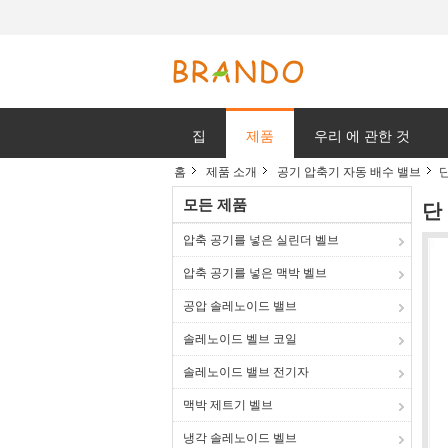
집
제품
우리 에 관한 것
홈
제품 소개
공기 압축기 자동 배수 밸브
단
모든 제품
단
압축 공기를 넣은 실린더 벨브
압축 공기를 넣은 맥박 벨브
공압 솔레노이드 밸브
솔레노이드 벨브 코일
솔레노이드 밸브 전기자
맥박 제트기 벨브
냉각 솔레노이드 벨브