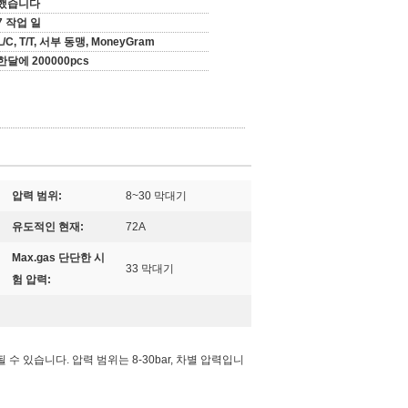
했습니다
7 작업 일
L/C, T/T, 서부 동맹, MoneyGram
한달에 200000pcs
압력 범위:
8~30 막대기
유도적인 현재:
72A
Max.gas 단단한 시
33 막대기
험 압력:
 수 있습니다. 압력 범위는 8-30bar, 차별 압력입니