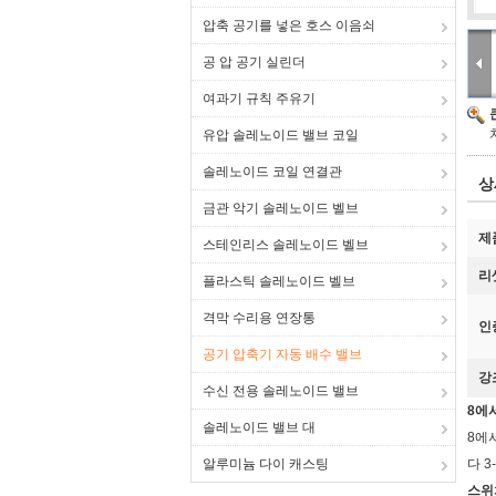
압축 공기를 넣은 호스 이음쇠
공 압 공기 실린더
여과기 규칙 주유기
유압 솔레노이드 밸브 코일
솔레노이드 코일 연결관
상
금관 악기 솔레노이드 벨브
제
스테인리스 솔레노이드 벨브
리
플라스틱 솔레노이드 벨브
격막 수리용 연장통
인
공기 압축기 자동 배수 밸브
강
수신 전용 솔레노이드 밸브
8에서
솔레노이드 밸브 대
8에서
알루미늄 다이 캐스팅
다 
스위