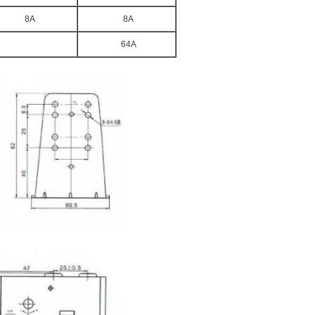
8A
8A
64A