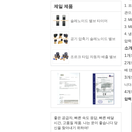
1.
제일 제품
관으
2.
솔레노이드 밸브 타이머
3.
4.
공기 압축기 솔레노이드 밸브
압력
소개
1개
조르크 타입 자동차 배출 밸브
2개
배 
3개
니다
4개
압력
좋은 공급자, 빠른 속도 응답, 빠른 배달
시간, 고품질 제품. 나는 운이 좋습니다 당
신을 찾아내기 위하여!